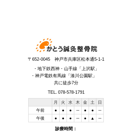
〒652-0045 神戸市兵庫区松本通5-1-1
・地下鉄西神・山手線「上沢駅」
・神戸電鉄有馬線「湊川公園駅」
共に徒歩7分
TEL. 078-578-1791
月
火
水
木
金
土
日
午前
●
●
●
─
●
●
─
午後
●
●
●
─
●
▲
─
診療時間：