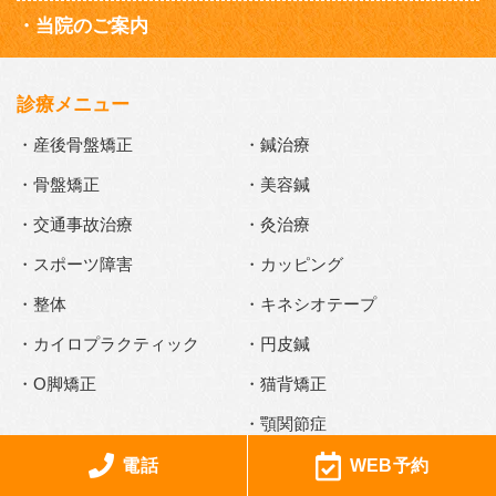
当院のご案内
診療メニュー
・産後骨盤矯正
・鍼治療
・骨盤矯正
・美容鍼
・交通事故治療
・灸治療
・スポーツ障害
・カッピング
・整体
・キネシオテープ
・カイロプラクティック
・円皮鍼
・O脚矯正
・猫背矯正
・顎関節症
電話
WEB予約
症状別メニュー