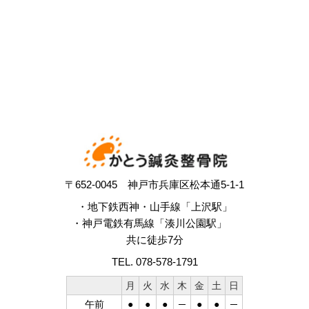
〒652-0045 神戸市兵庫区松本通5-1-1
・地下鉄西神・山手線「上沢駅」
・神戸電鉄有馬線「湊川公園駅」
共に徒歩7分
TEL. 078-578-1791
月
火
水
木
金
土
日
午前
●
●
●
─
●
●
─