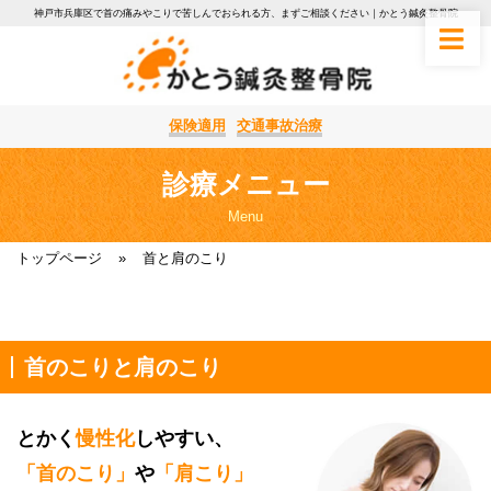
神戸市兵庫区で首の痛みやこりで苦しんでおられる方、まずご相談ください｜かとう鍼灸整骨院
保険適用
交通事故治療
診療メニュー
Menu
トップページ
»
首と肩のこり
首のこりと肩のこり
とかく
慢性化
しやすい、
「首のこり」
や
「肩こり」