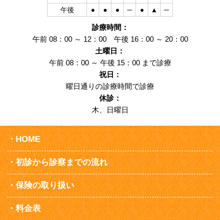
午後
●
●
●
─
●
▲
─
診療時間：
午前 08：00 ～ 12：00 午後 16：00 ～ 20：00
土曜日：
午前 08：00 ～ 午後 15：00 まで診療
祝日：
曜日通りの診療時間で診療
休診：
木、日曜日
HOME
初診から診察までの流れ
保険の取り扱い
料金表