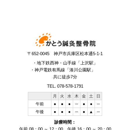
〒652-0045 神戸市兵庫区松本通5-1-1
・地下鉄西神・山手線「上沢駅」
・神戸電鉄有馬線「湊川公園駅」
共に徒歩7分
TEL. 078-578-1791
月
火
水
木
金
土
日
午前
●
●
●
─
●
●
─
午後
●
●
●
─
●
▲
─
診療時間：
午前 08：00 ～ 12：00 午後 16：00 ～ 20：00