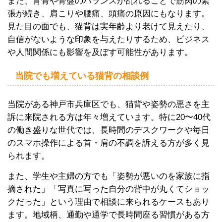
また、背骨や骨盤のバランスが乱れることで筋肉の緊
張が続き、肩こりや腰痛、頭痛の原因にもなります。
見た目の面でも、猫背は実年齢より老けて見えたり、
自信がないような印象を与えたりするため、ビジネス
や人間関係にも影響を及ぼす可能性があります。
当院でも増えている猫背の相談例
当院がある神戸市兵庫区でも、猫背や姿勢の悪さを主
訴に来院される方は年々増えています。特に20〜40代
の働き盛りな世代では、長時間のデスクワークや毎日
のスマホ操作による首・肩の不調を訴える方が多く見
られます。
また、学生や主婦の方でも「姿勢が悪いのを家族に指
摘された」「写真に写った自分の背中が丸くてショッ
クだった」という理由で相談に来られるケースもあり
ます。地域柄、通勤や通学で長時間座る習慣がある方