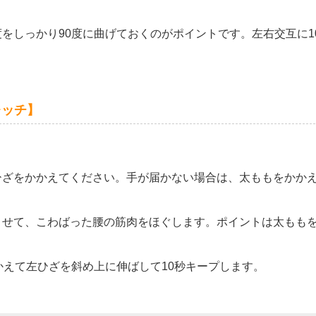
度をしっかり
90
度に曲げておくのがポイントです。左右交互に
1
レッチ】
ひざをかかえてください。手が届かない場合は、太ももをかか
させて、こわばった腰の筋肉をほぐします。ポイントは太もも
かえて左ひざを斜め上に伸ばして
10
秒キープします。