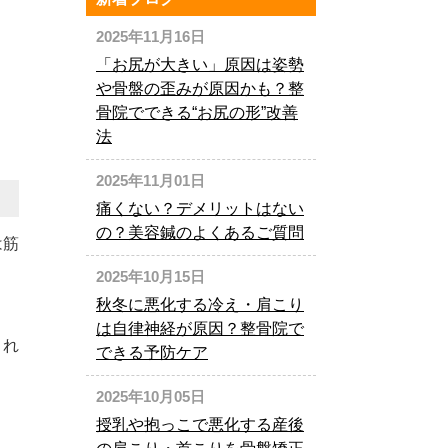
2025年11月16日
「お尻が大きい」原因は姿勢
や骨盤の歪みが原因かも？整
骨院でできる“お尻の形”改善
法
2025年11月01日
痛くない？デメリットはない
の？美容鍼のよくあるご質問
は筋
2025年10月15日
秋冬に悪化する冷え・肩こり
は自律神経が原因？整骨院で
され
できる予防ケア
2025年10月05日
授乳や抱っこで悪化する産後