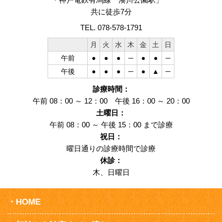
共に徒歩7分
TEL. 078-578-1791
月
火
水
木
金
土
日
午前
●
●
●
─
●
●
─
午後
●
●
●
─
●
▲
─
診療時間：
午前 08：00 ～ 12：00 午後 16：00 ～ 20：00
土曜日：
午前 08：00 ～ 午後 15：00 まで診療
祝日：
曜日通りの診療時間で診療
休診：
木、日曜日
HOME